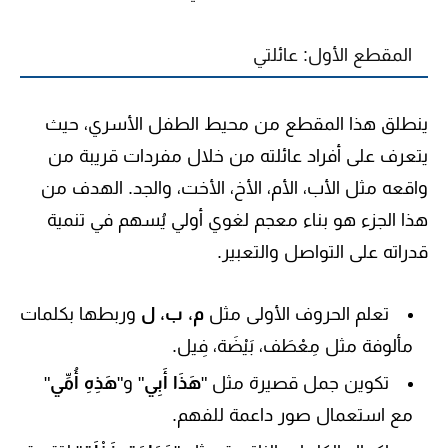
المقطع الأول: عائلتي
ينطلق هذا المقطع من محيط الطفل الأسري، حيث
يتعرف على أفراد عائلته من خلال مفردات قريبة من
واقعه مثل الأب، الأم، الأخ، الأخت، والجد. الهدف من
هذا الجزء هو بناء معجم لغوي أولي يُسهم في تنمية
قدراته على التواصل والتعبير.
تعلم الحروف الأولى مثل
م، ب، ل
وربطها بكلمات
مألوفة مثل
مِعْطَف، بَيْضَة، فِيل
.
تكوين جمل قصيرة مثل "
هَذَا أَبِي
" و"
هَذِهِ أُمِّي
"
مع استعمال صور داعمة للفهم.