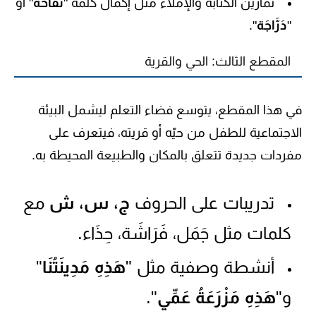
تمارين الكتابة والإملاء مثل إكمال كلمة "
تُفَّاحَة
" أو
"
دَرَّاجَة
".
المقطع الثالث: الحي والقرية
في هذا المقطع، يتوسع فضاء التعلم ليشمل البيئة
الاجتماعية للطفل من حيّه أو قريته، فيتعرف على
مفردات جديدة تتعلق بالمكان والطبيعة المحيطة به.
تدريبات على الحروف
ج، س، ش
مع
كلمات مثل
جَمَل، فَرَاشَة، حِذَاء
.
أنشطة وصفية مثل "
هَذِهِ مَدِينَتُنَا
"
و"
هَذِهِ مَزْرَعَةُ عَمِّي
".