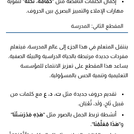
إكمال الكلمات الناقصة مثل "
حَمَامَة، نَخْلَة
" لتقوية
مهارات الإملاء والتمييز البصري بين الحروف.
المقطع الثاني: المدرسة
ينتقل المتعلم في هذا الجزء إلى عالم المدرسة، فيتعلم
مفردات جديدة مرتبطة بالحياة الدراسية والبيئة الصفية.
يساعد هذا المقطع على تعزيز الانتماء للمؤسسة
التعليمية وتنمية الحس بالمسؤولية.
تقديم حروف جديدة مثل
ت، د، ع
مع كلمات من
قبيل
تَاج، وَلَد، ثُعْبَان
.
أنشطة تربط الجمل بالصور مثل "
هَذِهِ مَدْرَسَتُنَا
"
و"
هَذَا مُعَلِّمُنَا
".