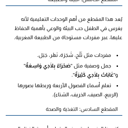
يُعد هذا المقطع من أهم الوحدات التعليمية لأنه
يغرس في الطفل حب البيئة والوعي بأهمية الحفاظ
عليها، عبر مفردات مستوحاة من الطبيعة المغربية.
مفردات مثل
ثَلْج، شَجَرَة، نَهْر، جَبَل
.
جمل وصفية مثل "
صَحْرَاءُ بِلَادِي وَاسِعَةٌ
"
و"
غَابَاتُ بِلَادِي كَثِيرَةٌ
".
تعلم أسماء الفصول الأربعة وربطها بصورها
(الربيع، الصيف، الخريف، الشتاء).
المقطع السادس: التغذية والصحة