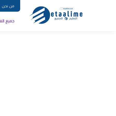
من نحن
جميع ال