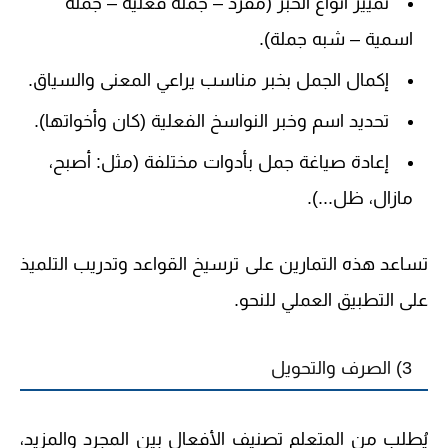
تمييز أنواع الخبر (مفرد – جملة فعلية – جملة
اسمية – شبه جملة).
إكمال الجمل بخبر مناسب يراعي المعنى والسياق.
تحديد اسم وخبر النواسخ الفعلية (كان وأخواتها).
إعادة صياغة جمل بأدوات مختلفة (مثل: أصبح،
مازال، ظل...).
تساعد هذه التمارين على ترسيخ القواعد وتدريب التلميذ
على التطبيق العملي للنحو.
3) الصرف والتحويل
يُطلب من المتعلم تصنيف الأفعال بين المجرد والمزيد،