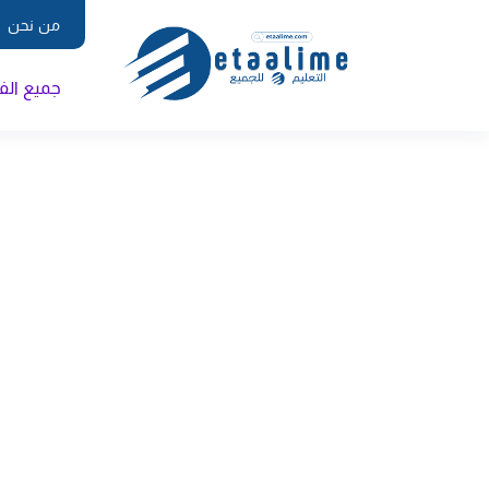
من نحن
جميع ال