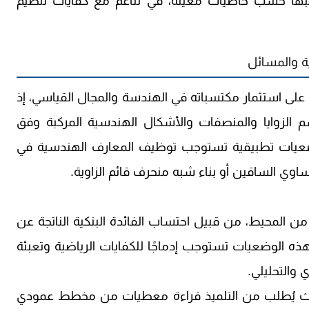
وترتبها حسب خاصيات معينة، في تناغم مع كفايات تنظيم
ية والمسائل
ذ على استثمار مكتسباته في الهندسة والمجال القياسي، إذ
الزوايا والمنصفات والأشكال الهندسية المركبة وفق
عيات تطبيقية تستوجب توظيف المعارف الهندسية في
 الساقين أو بناء شبه منحرف قائم الزاوية.
من المحيط، من قبيل احتساب الفائدة البنكية الناتجة عن
ه الوضعيات تستوجب إدماجًا للكفايات الرياضية وتعبئة
 والتحليلي.
اني، حيث يُطلب من التلميذ قراءة معطيات من مخطط عمودي