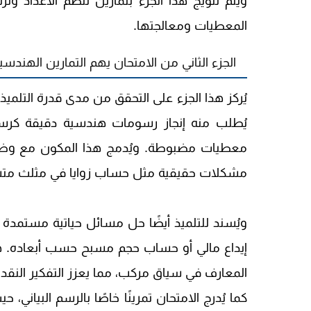
ويتم تتويج هذا الجزء بتمارين تنظم الأعداد 
المعطيات ومعالجتها.
الجزء الثاني من الامتحان يهم التمارين الهندس
يُركز هذا الجزء على التحقق من مدى قدرة التلمي
يُطلب منه إنجاز رسومات هندسية دقيقة كرسم 
معطيات مضبوطة. ويُدمج هذا المكون مع وض
مشكلات حقيقية مثل حساب زوايا في مثلث متساوي
ويُسند للتلميذ أيضًا حل مسائل حياتية مستمدة 
إيداع مالي أو حساب حجم مسبح حسب أبعاده. هذ
المعارف في سياق مركب، مما يعزز التفكير النقدي
كما يُدرج الامتحان تمرينًا خاصًا بالرسم البي