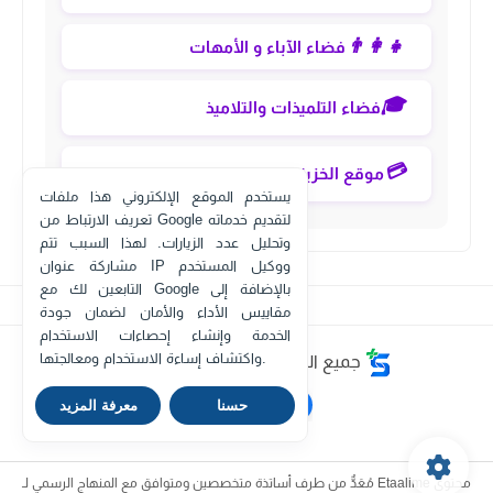
👨‍👩‍👧
فضاء الآباء و الأمهات
🎓
فضاء التلميذات والتلاميذ
💳
موقع الخزينة العامة eservices
يستخدم الموقع الإلكتروني هذا ملفات
تعريف الارتباط من Google لتقديم خدماته
وتحليل عدد الزيارات. لهذا السبب تتم
مشاركة عنوان IP ووكيل المستخدم
التابعين لك مع Google بالإضافة إلى
مقاييس الأداء والأمان لضمان جودة
الخدمة وإنشاء إحصاءات الاستخدام
واكتشاف إساءة الاستخدام ومعالجتها.
جميع الحقوق محفوظة ©
eTaalime
حسنا
معرفة المزيد
محتوى
Etaalime
مُعَدٌّ من طرف أساتذة متخصصين ومتوافق مع المنهاج الرسمي لـ