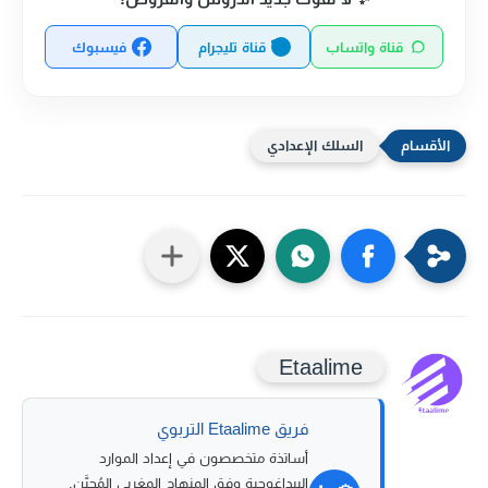
قناة واتساب
قناة تليجرام
فيسبوك
السلك الإعدادي
Etaalime
فريق Etaalime التربوي
أساتذة متخصصون في إعداد الموارد
البيداغوجية وفق المنهاج المغربي المُحيَّن.